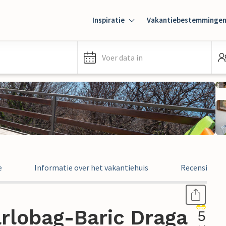
Inspiratie
Vakantiebestemminge
Voer data in
e
Informatie over het vakantiehuis
Recensies
rlobag-Baric Draga
5