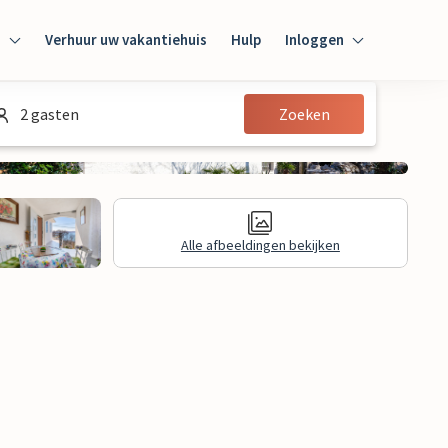
n
Verhuur uw vakantiehuis
Hulp
Inloggen
Inloggen
2 gasten
Zoeken
Gast
Huiseigenaar
Alle afbeeldingen bekijken