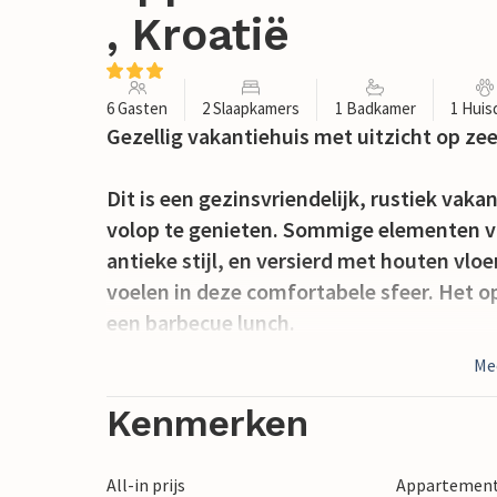
, Kroatië
6 Gasten
2 Slaapkamers
1 Badkamer
1 Huis
Gezellig vakantiehuis met uitzicht op zee
Dit is een gezinsvriendelijk, rustiek vak
volop te genieten. Sommige elementen van
antieke stijl, en versierd met houten vloe
voelen in deze comfortabele sfeer. Het ope
een barbecue lunch.
Me
Vlakbij uw vakantiehuis ligt het rotsstran
zwemmen, duiken en zonnebaden. Een paa
Kenmerken
Nationaal Park bezoeken met vele wandel
de nabijgelegen rivieren. Door de nabijhe
All-in prijs
Appartement