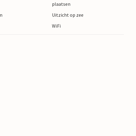
 als voor watersporters.
plaatsen
en
Uitzicht op zee
WiFi