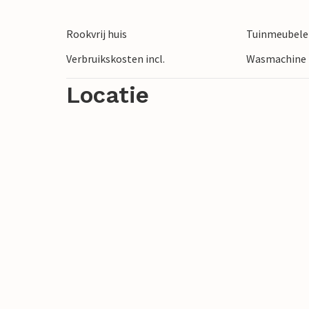
aantrekkelijk voor wandelaars en fietsers
Rookvrij huis
Tuinmeubel
Verbruikskosten incl.
Wasmachine
Locatie