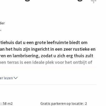
out of
5
dier
.
antiehuis dat u een grote leefruimte biedt om
 het huis zijn ingericht in een zeer rustieke en
ren en lambrisering, zodat u zich erg thuis zult
n terras is een ideale plek voor het ontbijt of
er lezen
d met kristalhelder water. Hier kunt u
r kilometer verder kunt u het Paklenica
- en fietspaden en ook uitstapjes maken naar
id van de bergen is het gebied net zo
 : 58 m2
Gratis parkeren op locatie : 2