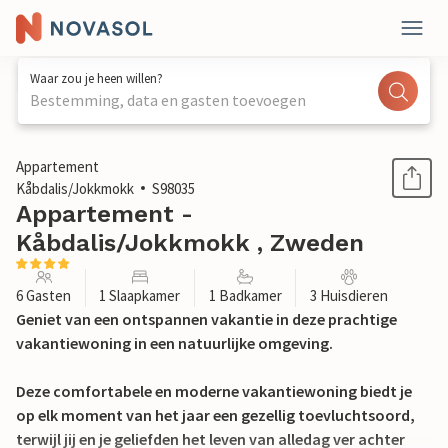
Waar zou je heen willen?
Bestemming, data en gasten toevoegen
1 / 26
Appartement
Kåbdalis/Jokkmokk
S98035
Appartement -
Kåbdalis/Jokkmokk , Zweden
6 Gasten
1 Slaapkamer
1 Badkamer
3 Huisdieren
Geniet van een ontspannen vakantie in deze prachtige
vakantiewoning in een natuurlijke omgeving.
Deze comfortabele en moderne vakantiewoning biedt je
op elk moment van het jaar een gezellig toevluchtsoord,
terwijl jij en je geliefden het leven van alledag ver achter