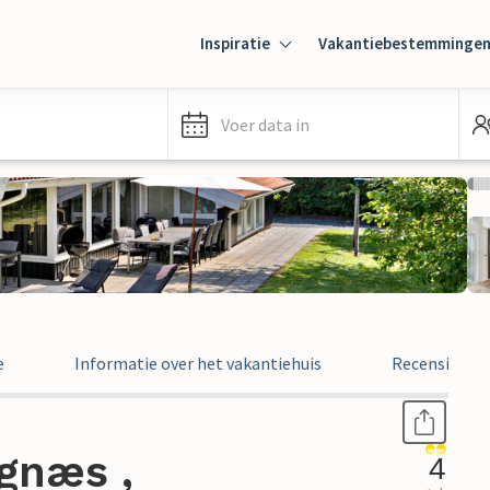
Inspiratie
Vakantiebestemminge
Voer data in
e
Informatie over het vakantiehuis
Recensies
gnæs ,
4