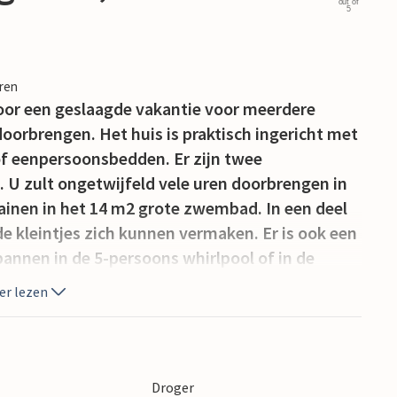
out of
5
eren
voor een geslaagde vakantie voor meerdere
oorbrengen. Het huis is praktisch ingericht met
 eenpersoonsbedden. Er zijn twee
. U zult ongetwijfeld vele uren doorbrengen in
inen in het 14 m2 grote zwembad. In een deel
 kleintjes zich kunnen vermaken. Er is ook een
pannen in de 5-persoons whirlpool of in de
zandstrand.
er lezen
Droger