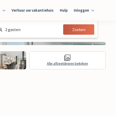
n
Verhuur uw vakantiehuis
Hulp
Inloggen
Inloggen
2 gasten
Zoeken
Gast
Huiseigenaar
Alle afbeeldingen bekijken