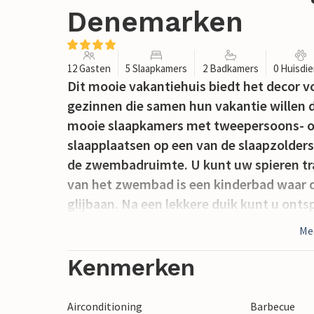
Denemarken
12 Gasten
5 Slaapkamers
2 Badkamers
0 Huisdi
Dit mooie vakantiehuis biedt het decor 
gezinnen die samen hun vakantie willen d
mooie slaapkamers met tweepersoons- of
slaapplaatsen op een van de slaapzolders
de zwembadruimte. U kunt uw spieren tra
van het zwembad is een kinderbad waar de
glijbaan. Na een lekkere duik kunt u onts
sauna. Op Kegnæs vindt u een heel mooi 
Me
Kenmerken
Airconditioning
Barbecue