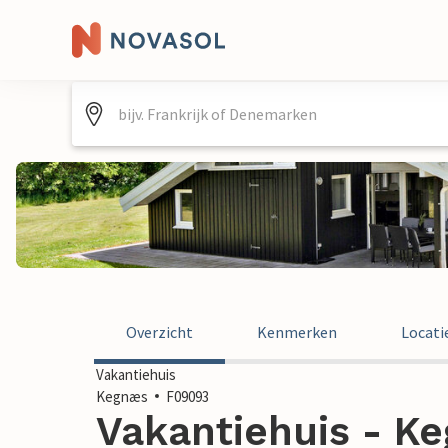
Overzicht
Kenmerken
Locati
Vakantiehuis
Kegnæs
F09093
Vakantiehuis - Ke