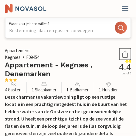
Waar zou je heen willen?
Bestemming, data en gasten toevoegen
1 / 14
Appartement
Kegnæs
F09454
Appartement - Kegnæs ,
4.4
Denemarken
out of 5
4 Gasten
1 Slaapkamer
1 Badkamer
1 Huisdier
Deze charmante vakantiewoning ligt op een rustige
locatie in een prachtig rietgedekt huis in de buurt van het
heldere water van de Oostzee en het gezinsvriendelijke
strand. U heeft een prachtig uitzicht op de zee vanuit de
flat en de tuin. In de loop der jaren is de flat zorgvuldig
gerenoveerd en zijn veel oude en bijzondere details