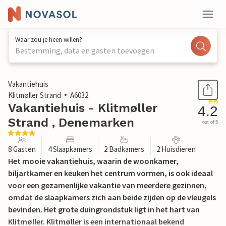
Waar zou je heen willen?
Bestemming, data en gasten toevoegen
1 / 17
Vakantiehuis
Klitmøller Strand
A6032
Vakantiehuis - Klitmøller
4.2
Strand , Denemarken
out of 5
8 Gasten
4 Slaapkamers
2 Badkamers
2 Huisdieren
Het mooie vakantiehuis, waarin de woonkamer,
biljartkamer en keuken het centrum vormen, is ook ideaal
voor een gezamenlijke vakantie van meerdere gezinnen,
omdat de slaapkamers zich aan beide zijden op de vleugels
bevinden. Het grote duingrondstuk ligt in het hart van
Klitmøller. Klitmøller is een internationaal bekend