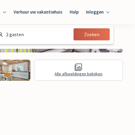
n
Verhuur uw vakantiehuis
Hulp
Inloggen
Inloggen
2 gasten
Zoeken
Gast
Huiseigenaar
Alle afbeeldingen bekijken