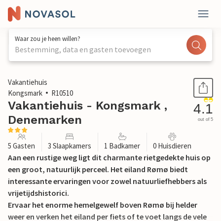
Waar zou je heen willen?
Bestemming, data en gasten toevoegen
1 / 20
Vakantiehuis
Kongsmark
R10510
Vakantiehuis - Kongsmark ,
4.1
Denemarken
out of 5
5 Gasten
3 Slaapkamers
1 Badkamer
0 Huisdieren
Aan een rustige weg ligt dit charmante rietgedekte huis op
een groot, natuurlijk perceel. Het eiland Rømø biedt
interessante ervaringen voor zowel natuurliefhebbers als
vrijetijdshistorici.
Ervaar het enorme hemelgewelf boven Rømø bij helder
weer en verken het eiland per fiets of te voet langs de vele