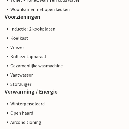
Toilet - Toilet: warm en koud water
Woonkamer met open keuken
Voorzieningen
Inductie : 2 kookplaten
Koelkast
Vriezer
Koffiezetapparaat
Gezamenlijke wasmachine
Vaatwasser
Stofzuiger
Verwarming / Energie
Wintergeïsoleerd
Open haard
Airconditioning