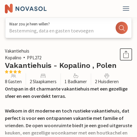
Waar zou je heen willen?
Bestemming, data en gasten toevoegen
1 / 11
Vakantiehuis
Kopalino
PPL272
Vakantiehuis - Kopalino , Polen
8 Gasten
2 Slaapkamers
1 Badkamer
2 Huisdieren
Ontspan in dit charmante vakantiehuis met een gezellige
sfeer en een overdekt terras.
Welkom in dit moderne en toch rustieke vakantiehuis, dat
perfect is voor een ontspannen vakantie met familie of
vrienden. De open woonruimte biedt je een goed uitgeruste
keuken, een gezellige woonkamer met een houtkachel en