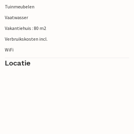
specialiteiten. Geniet van de rust en schoonheid van deze
Tuinmeubelen
unieke kustregio!
Vaatwasser
Vakantiehuis : 80 m2
Verbruikskosten incl.
WiFi
Locatie