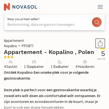
Waar zou je heen willen?
Bestemming, data en gasten toevoegen
1 / 23
Appartement
Kopalino
PPO877
Appartement - Kopalino , Polen
5
out of 5
4 Gasten
1 Slaapkamer
1 Badkamer
4 Huisdieren
Ontdek Kopalino Een unieke plek voor je volgende
gezinsvakantie.
Deze plek is perfect voor een gezinsvakantie waarbij je
zowel iets wilt doen als comfortabel wilt ontspannen. Er
zijn avonturen en avondavonturen in de buurt, maar je
kunt je ook een dagje terugtrekken.