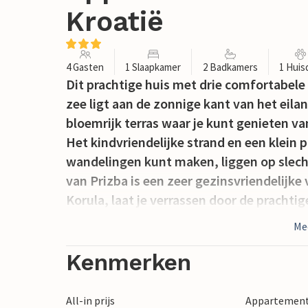
Kroatië
4 Gasten
1 Slaapkamer
2 Badkamers
1 Huis
Dit prachtige huis met drie comfortabele
zee ligt aan de zonnige kant van het eila
bloemrijk terras waar je kunt genieten v
Het kindvriendelijke strand en een klein 
wandelingen kunt maken, liggen op slech
van Prizba is een zeer gezinsvriendelijk
Korula, laat je verrassen door de prachti
erfgoed.
Me
Kenmerken
All-in prijs
Appartement