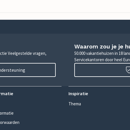
Waarom zou je je h
sectie Veelgestelde vragen,
50.000 vakantiehuizen in 18 la
Servicekantoren door heel Eu
ondersteuning
rmatie
Inspiratie
Thema
formatie
oorwaarden