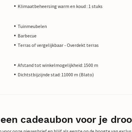
Klimaatbeheersing warm en koud : 1 stuks
Tuinmeubelen
Barbecue
Terras of vergelijkbaar - Overdekt terras
Afstand tot winkelmogelijkheid: 1500 m
Dichtstbijzijnde stad: 11000 m (Blato)
 een cadeaubon voor je dro
 in voor onze nieuwsbrief en blijf als eerste op de hoogte van exclu