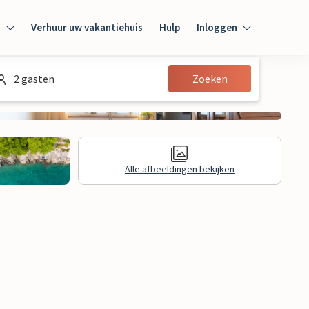
n
Verhuur uw vakantiehuis
Hulp
Inloggen
Inloggen
2 gasten
Zoeken
Gast
Huiseigenaar
Alle afbeeldingen bekijken