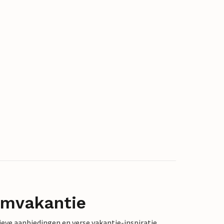
omvakantie
sieve aanbiedingen en verse vakantie-inspiratie.