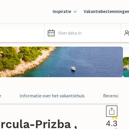
Inspiratie
Vakantiebestemminge
Voer data in
e
Informatie over het vakantiehuis
Recensies
cula-Prizba ,
4.3