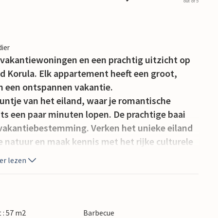
out of 5
dier
 vakantiewoningen en een prachtig uitzicht op
nd Korula. Elk appartement heeft een groot,
an een ontspannen vakantie.
puntje van het eiland, waar je romantische
ts een paar minuten lopen. De prachtige baai
e vakantiebestemming. Verken het unieke eiland
ge natuur en maak kennis met het rijke culturele
er lezen
 : 57 m2
Barbecue