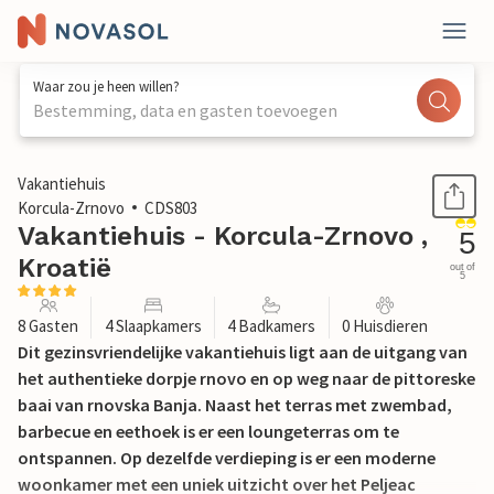
Waar zou je heen willen?
Bestemming, data en gasten toevoegen
1 / 67
Vakantiehuis
Korcula-Zrnovo
CDS803
Vakantiehuis - Korcula-Zrnovo ,
5
Kroatië
out of
5
8 Gasten
4 Slaapkamers
4 Badkamers
0 Huisdieren
Dit gezinsvriendelijke vakantiehuis ligt aan de uitgang van
het authentieke dorpje rnovo en op weg naar de pittoreske
baai van rnovska Banja. Naast het terras met zwembad,
barbecue en eethoek is er een loungeterras om te
ontspannen. Op dezelfde verdieping is er een moderne
woonkamer met een uniek uitzicht over het Peljeac