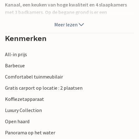
Kanaal, een keuken van hoge kwaliteit en 4 slaapkamers
met 3 badkamers. Op de begane grond is er een
fitnessruimte, een sauna en een kinderspeelplaats. Je zult
Meer lezen
hier genieten van veel privacy en toch maar 5 minuten met
de auto naar de dichtstbijzijnde stranden, de magische
Kenmerken
stad Korula en een aantal toeristische attracties.
All-in prijs
Barbecue
Comfortabel tuinmeubilair
Gratis carport op locatie : 2 plaatsen
Koffiezetapparaat
Luxury Collection
Open haard
Panorama op het water