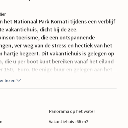
dier
het Nationaal Park Kornati tijdens een verblijf
e vakantiehuis, dicht bij de zee.
binson toerisme, die een ontspannende
engen, ver weg van de stress en hectiek van het
n hartje begeert. Dit vakantiehuis is gelegen op
a, die u per boot kunt bereiken vanaf het eiland
r 150,- Euro. De enige buur en gelegen aan het
 de eigenaar kunt u bij hem een boot huren.
er lezen
 levensmiddelen kunt kopen, dient u ervoor te
van het vasteland meeneemt. Met
aan. Er is een taverna in dezelfde baai en in
 Ellan 401 of Yamaha 5 pk boot huren en de
Panorama op het water
k verkennen.
en
Vakantiehuis : 66 m2