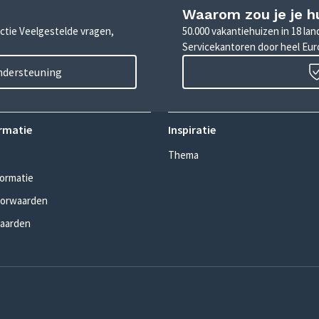
Waarom zou je je h
sectie Veelgestelde vragen,
50.000 vakantiehuizen in 18 la
Servicekantoren door heel Eu
ondersteuning
rmatie
Inspiratie
Thema
formatie
oorwaarden
aarden