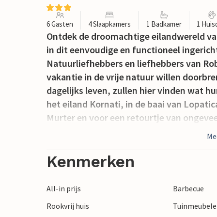
6 Gasten
4 Slaapkamers
1 Badkamer
1 Huis
Ontdek de droomachtige eilandwereld van 
in dit eenvoudige en functioneel ingericht
Natuurliefhebbers en liefhebbers van Ro
vakantie in de vrije natuur willen doorbr
dagelijks leven, zullen hier vinden wat hu
het eiland Kornati, in de baai van Lopatic
Murter en voor een retourtje van ongevee
water is een restaurant en in overleg met
Me
Aangezien u in de directe omgeving geen
zorgen dat u voldoende levensmiddelen 
Kenmerken
waterverbruik dient u verantwoord om te g
overleg met de eigenaar kunt u een extra
All-in prijs
Barbecue
eilanden en baaien van het nationale par
Rookvrij huis
Tuinmeubel