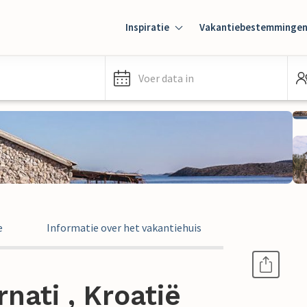
Inspiratie
Vakantiebestemminge
Voer data in
e
Informatie over het vakantiehuis
nati , Kroatië