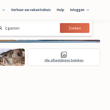
n
Verhuur uw vakantiehuis
Hulp
Inloggen
Inloggen
2 gasten
Zoeken
Gast
Huiseigenaar
Alle afbeeldingen bekijken