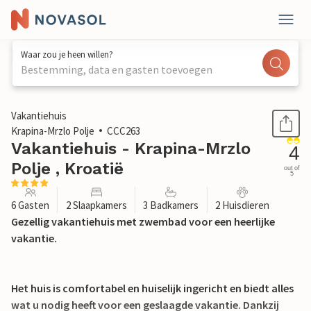
Waar zou je heen willen?
Bestemming, data en gasten toevoegen
1 / 51
Vakantiehuis
Krapina-Mrzlo Polje
CCC263
Vakantiehuis - Krapina-Mrzlo
4
Polje , Kroatië
out of
5
6 Gasten
2 Slaapkamers
3 Badkamers
2 Huisdieren
Gezellig vakantiehuis met zwembad voor een heerlijke
vakantie.
Het huis is comfortabel en huiselijk ingericht en biedt alles
wat u nodig heeft voor een geslaagde vakantie. Dankzij