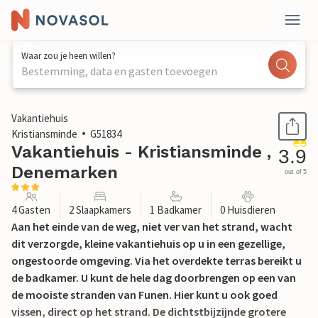
Waar zou je heen willen?
Bestemming, data en gasten toevoegen
1 / 22
Vakantiehuis
Kristiansminde
G51834
Vakantiehuis - Kristiansminde ,
3.9
Denemarken
out of 5
4 Gasten
2 Slaapkamers
1 Badkamer
0 Huisdieren
Aan het einde van de weg, niet ver van het strand, wacht
dit verzorgde, kleine vakantiehuis op u in een gezellige,
ongestoorde omgeving. Via het overdekte terras bereikt u
de badkamer. U kunt de hele dag doorbrengen op een van
de mooiste stranden van Funen. Hier kunt u ook goed
vissen, direct op het strand. De dichtstbijzijnde grotere