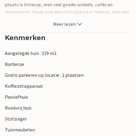
plaats is Otterup, met veel goede winkels, cafés en
restaurants. Maak ook een uitstapje naar Odense, met een
dierentuin waar u loslopende dieren kunt zien, zeekoeien
Meer lezen
van dichtbij kunt bekijken en nog veel meer. Er zijn hier ook
verschillende overdekte speeltuinen voor de kleintjes.
Kenmerken
Aangelegde tuin : 329 m2
Barbecue
Gratis parkeren op locatie : 2 plaatsen
Koffiezetapparaat
Passiefhuis
Rookvrij huis
Stofzuiger
Tuinmeubelen