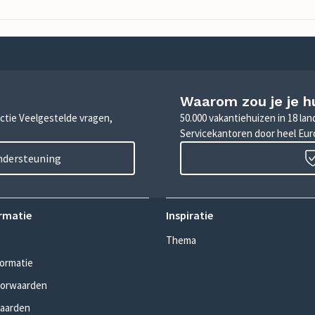
Waarom zou je je h
sectie Veelgestelde vragen,
50.000 vakantiehuizen in 18 la
Servicekantoren door heel Eu
ondersteuning
rmatie
Inspiratie
Thema
formatie
oorwaarden
aarden