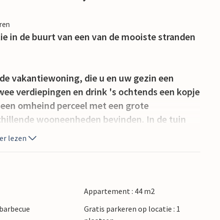
eren
ie in de buurt van een van de mooiste stranden
ende vakantiewoning, die u en uw gezin een
wee verdiepingen en drink 's ochtends een kopje
op een omheind perceel met een grote
chillende wooneenheden bevinden. In de tuin
aken van een gemeenschappelijke barbecue en
er lezen
en van de faciliteiten zoals schommels, wippen
iten is het appartement ideaal voor een gezin
Appartement : 44 m2
 en markten of vind een lang wit kiezelstrand in
 barbecue
Gratis parkeren op locatie : 1
 een paar minuten lopen van de accommodatie.