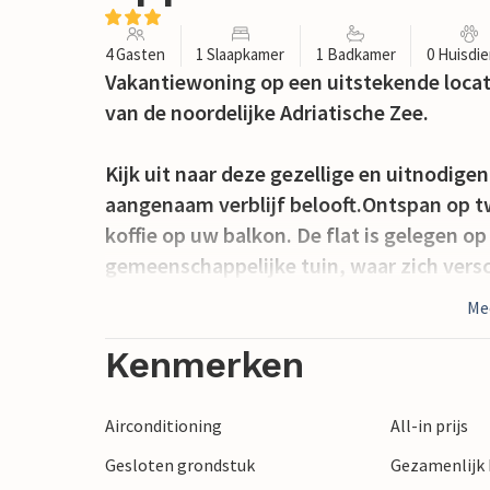
4 Gasten
1 Slaapkamer
1 Badkamer
0 Huisdi
Vakantiewoning op een uitstekende locat
van de noordelijke Adriatische Zee.
Kijk uit naar deze gezellige en uitnodig
aangenaam verblijf belooft.Ontspan op t
koffie op uw balkon. De flat is gelegen 
gemeenschappelijke tuin, waar zich vers
heb je de mogelijkheid om gebruik te m
Me
tuinmeubilair. Je kinderen zullen geniet
en glijbanen. Met zijn grootte en facilite
Kenmerken
met kinderen of twee stellen.
Airconditioning
All-in prijs
Verken de nabijgelegen restaurants, cafés
Gesloten grondstuk
Gezamenlijk
de beschutte baai van Baska, op slechts