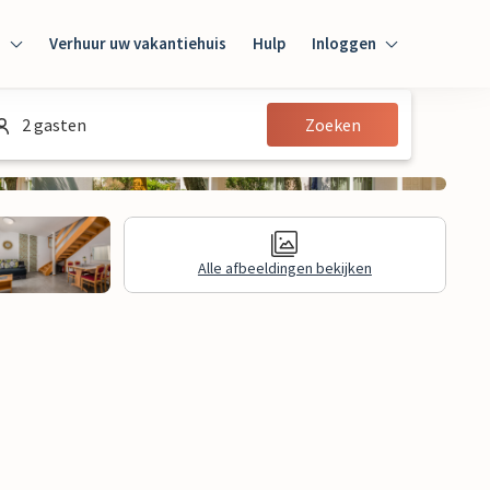
n
Verhuur uw vakantiehuis
Hulp
Inloggen
Inloggen
2 gasten
Zoeken
Gast
Huiseigenaar
Alle afbeeldingen bekijken