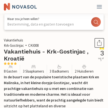
Waar zou je heen willen?
Bestemming, data en gasten toevoegen
1 / 47
Vakantiehuis
Krk-Gostinjac
CKI008
Vakantiehuis - Krk-Gostinjac ,
3
Kroatië
out of
5
8 Gasten
3 Slaapkamers
3 Badkamers
2 Huisdieren
In de buurt van de populaire toeristische plaatsen Krk en
Malinska, in het kleine dorpje Gostinjac, wacht dit
prachtige vakantiehuis op u met een combinatie van
traditionele en moderne charme. Het is ideaal voor
natuurliefhebbers, want de prachtig aangelegde tuin biedt
uitzicht op het platteland en diverse