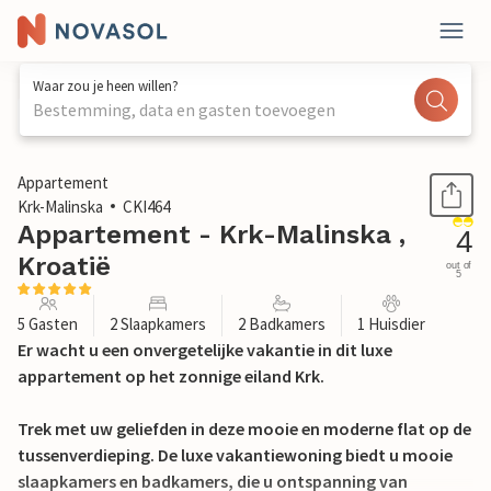
Waar zou je heen willen?
Bestemming, data en gasten toevoegen
1 / 49
Appartement
Krk-Malinska
CKI464
Appartement - Krk-Malinska ,
4
Kroatië
out of
5
5 Gasten
2 Slaapkamers
2 Badkamers
1 Huisdier
Er wacht u een onvergetelijke vakantie in dit luxe
appartement op het zonnige eiland Krk.
Trek met uw geliefden in deze mooie en moderne flat op de
tussenverdieping. De luxe vakantiewoning biedt u mooie
slaapkamers en badkamers, die u ontspanning van