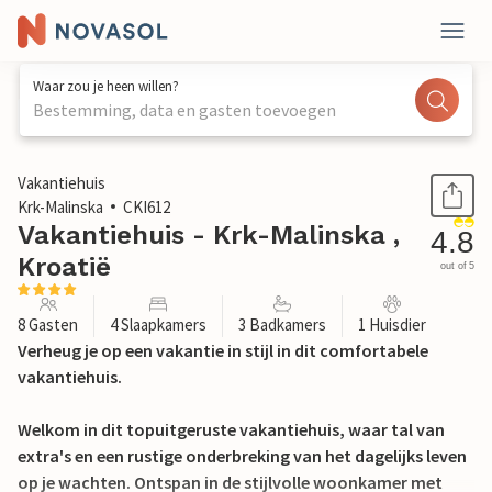
Waar zou je heen willen?
Bestemming, data en gasten toevoegen
1 / 38
Vakantiehuis
Krk-Malinska
CKI612
Vakantiehuis - Krk-Malinska ,
4.8
Kroatië
out of 5
8 Gasten
4 Slaapkamers
3 Badkamers
1 Huisdier
Verheug je op een vakantie in stijl in dit comfortabele
vakantiehuis.
Welkom in dit topuitgeruste vakantiehuis, waar tal van
extra's en een rustige onderbreking van het dagelijks leven
op je wachten. Ontspan in de stijlvolle woonkamer met