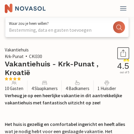
Waar zou je heen willen?
Bestemming, data en gasten toevoegen
1 / 44
Vakantiehuis
Krk-Punat
CKI330
Vakantiehuis - Krk-Punat ,
4.5
Kroatië
out of 5
10 Gasten
4 Slaapkamers
4 Badkamers
1 Huisdier
Verheug je op een heerlijke vakantie in dit aantrekkelijke
vakantiehuis met fantastisch uitzicht op zee!
Het huis is gezellig en comfortabel ingericht en heeft alles
wat je nodig hebt voor een geslaagde vakantie. Het