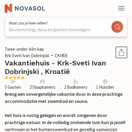
Waar zou je heen willen?
Bestemming, data en gasten toevoegen
1 / 44
Twee-onder-één-kap
Krk-Sveti Ivan Dobrinjski
CKI458
Vakantiehuis - Krk-Sveti Ivan
Dobrinjski , Kroatië
5 Gasten
2 Slaapkamers
2 Badkamers
1 Huisdier
Breng een onvergetelijke vakantie door in deze prachtige
accommodatie met zwembad en sauna.
Het huis is rustig gelegen en wordt omgeven door
prachtige natuur. In de volledig omheinde tuin kun je jezelf
verfrissen in het buitenzwembad en gezellig samenzijn