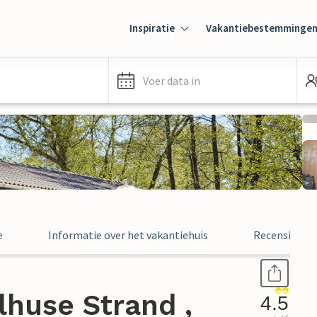
Inspiratie
Vakantiebestemminge
Voer data in
e
Informatie over het vakantiehuis
Recensies
lhuse Strand ,
4.5