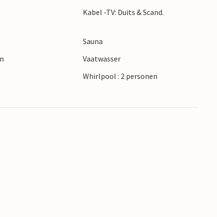
steel Amalienborg, het planetarium, slenter
Kabel -TV: Duits & Scand.
en in de langste winkelstraat van Europa,
Sauna
en
Vaatwasser
Whirlpool : 2 personen