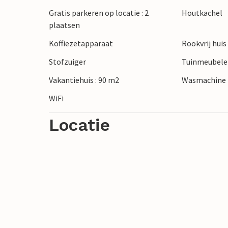
hoofdstad Kopenhagen. Bezoek Tivoli, ka
Gratis parkeren op locatie : 2
Houtkachel
door het oude stadsgedeelte en ga winkel
plaatsen
Strøget, met zijn prachtige winkels.
Koffiezetapparaat
Rookvrij huis
Stofzuiger
Tuinmeubel
Vakantiehuis : 90 m2
Wasmachine
WiFi
Locatie