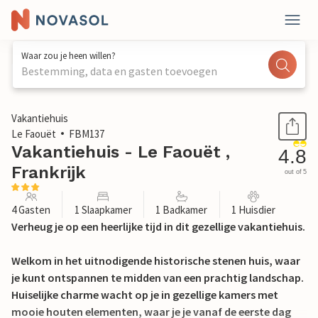
Waar zou je heen willen?
Bestemming, data en gasten toevoegen
1 / 22
Vakantiehuis
Le Faouët
FBM137
Vakantiehuis - Le Faouët ,
4.8
Frankrijk
out of 5
4 Gasten
1 Slaapkamer
1 Badkamer
1 Huisdier
Verheug je op een heerlijke tijd in dit gezellige vakantiehuis.
Welkom in het uitnodigende historische stenen huis, waar
je kunt ontspannen te midden van een prachtig landschap.
Huiselijke charme wacht op je in gezellige kamers met
mooie houten elementen, waar je je vanaf de eerste dag