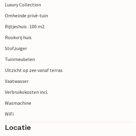
Luxury Collection
In en met dit huis maak je vakantieherinneringen voor het
leven.
Omheinde privé-tuin
Rijtjeshuis : 100 m2
Rookvrij huis
Stofzuiger
Tuinmeubelen
Uitzicht op zee vanaf terras
Vaatwasser
Verbruikskosten incl.
Wasmachine
WiFi
Locatie