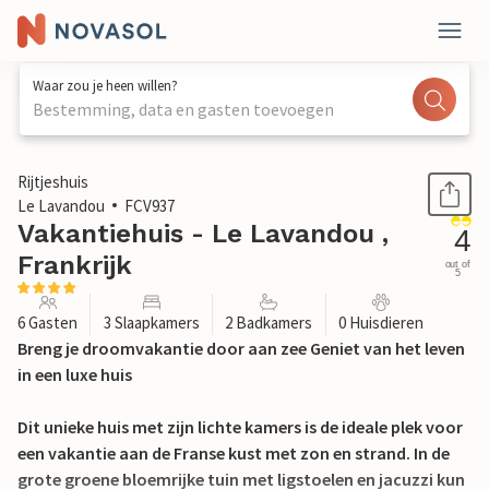
Waar zou je heen willen?
Bestemming, data en gasten toevoegen
1 / 29
Rijtjeshuis
Le Lavandou
FCV937
Vakantiehuis - Le Lavandou ,
4
Frankrijk
out of
5
6 Gasten
3 Slaapkamers
2 Badkamers
0 Huisdieren
Breng je droomvakantie door aan zee Geniet van het leven
in een luxe huis
Dit unieke huis met zijn lichte kamers is de ideale plek voor
een vakantie aan de Franse kust met zon en strand. In de
grote groene bloemrijke tuin met ligstoelen en jacuzzi kun