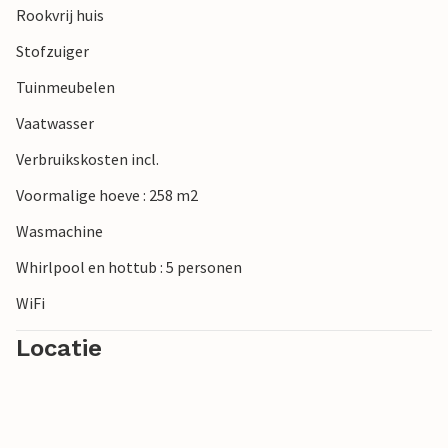
Rookvrij huis
omliggende natuur en een tochtje kunt maken over de
lange fietspaden. De fietstochten zijn leuk, gezellig en
Stofzuiger
bieden de mogelijkheid om de landschappen en
Tuinmeubelen
bezienswaardigheden van het departement te ontdekken.
Vaatwasser
Ontdek de magie van Normandië in dit vakantiehuis met
Verbruikskosten incl.
historische flair.
Voormalige hoeve : 258 m2
Wasmachine
Whirlpool en hottub : 5 personen
WiFi
Locatie