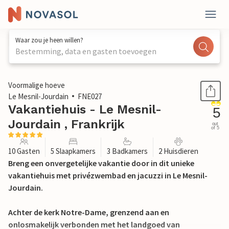
Waar zou je heen willen?
Bestemming, data en gasten toevoegen
1 / 37
Voormalige hoeve
Le Mesnil-Jourdain
FNE027
Vakantiehuis - Le Mesnil-
5
Jourdain , Frankrijk
out
of 5
10 Gasten
5 Slaapkamers
3 Badkamers
2 Huisdieren
Breng een onvergetelijke vakantie door in dit unieke
vakantiehuis met privézwembad en jacuzzi in Le Mesnil-
Jourdain.
Achter de kerk Notre-Dame, grenzend aan en
onlosmakelijk verbonden met het landgoed van