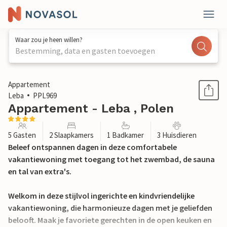
Waar zou je heen willen?
Bestemming, data en gasten toevoegen
1 / 24
Appartement
Leba
PPL969
Appartement - Leba , Polen
5 Gasten
2 Slaapkamers
1 Badkamer
3 Huisdieren
Beleef ontspannen dagen in deze comfortabele
vakantiewoning met toegang tot het zwembad, de sauna
en tal van extra's.
Welkom in deze stijlvol ingerichte en kindvriendelijke
vakantiewoning, die harmonieuze dagen met je geliefden
belooft. Maak je favoriete gerechten in de open keuken en