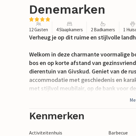
Denemarken
12 Gasten
4 Slaapkamers
2 Badkamers
1 Huis
Verheug je op dit ruime en stijlvolle landh
Welkom in deze charmante voormalige boer
bos en op korte afstand van gezinsvriende
dierentuin van Givskud. Geniet van de rus
accommodatie met geschiedenis en karak
met stijlvol meubilair, op de bank voor de 
houtkachel. Speel samen bordspellen of ge
Me
Kook samen in de grote keuken en eet aan 
een activiteitenruimte met onder andere 
Kenmerken
Blijf hangen in de ruime tuin of op het g
Activiteitenhuis
Barbecue