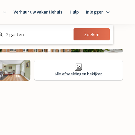
n
Verhuur uw vakantiehuis
Hulp
Inloggen
Inloggen
2 gasten
Zoeken
Gast
Huiseigenaar
Alle afbeeldingen bekijken