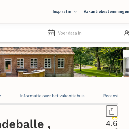
Inspiratie
Vakantiebestemminge
Voer data in
e
Informatie over het vakantiehuis
Recensies
deballe ,
4.6