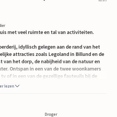
out of 5
dier
uis met veel ruimte en tal van activiteiten.
derij, idyllisch gelegen aan de rand van het
lijke attracties zoals Legoland in Billund en de
t van het dorp, de nabijheid van de natuur en
ter. Ontspan in een van de twee woonkamers
tv of in een van de gezellige fauteuils bij de
niet van een glas wijn in een gezellige sfeer.
er lezen
een van de lange eettafels. In de kelder zorgt
een pooltafel en tafelvoetbal voor vermaak.
emeubileerde terras met barbecueplaats. Zit bij
Droger