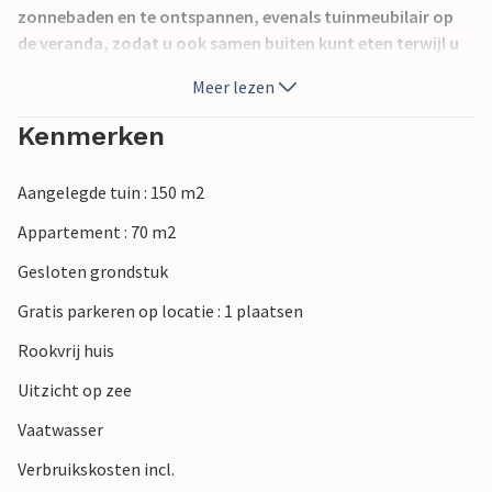
zonnebaden en te ontspannen, evenals tuinmeubilair op
de veranda, zodat u ook samen buiten kunt eten terwijl u
geniet van het uitzicht op zee.
Meer lezen
U bent niet ver van de kust, die u in een paar stappen kunt
Kenmerken
bereiken. Ontdek het fabelachtige landschap van Sardinië,
dat vele contrasten combineert. Ontdek de natuurlijke
Aangelegde tuin : 150 m2
pracht met ruige kustlijnen, zanderige baaien,
kristalheldere turquoise zee, rotsachtige pieken en
Appartement : 70 m2
spectaculaire landschappen. Met zoveel mogelijkheden
Gesloten grondstuk
voor buitenactiviteiten, zoals watersporten, wandelen,
mountainbiken, golfen, paardrijden en speleologie, verveel
Gratis parkeren op locatie : 1 plaatsen
je je nooit.
Rookvrij huis
Uitzicht op zee
Vaatwasser
Verbruikskosten incl.