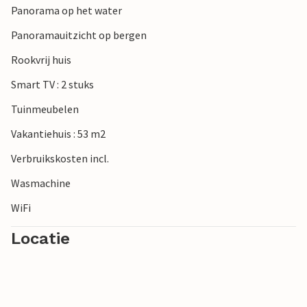
Panorama op het water
naar het oude Korinthe.
Panoramauitzicht op bergen
Rookvrij huis
Smart TV : 2 stuks
Tuinmeubelen
Vakantiehuis : 53 m2
Verbruikskosten incl.
Wasmachine
WiFi
Locatie