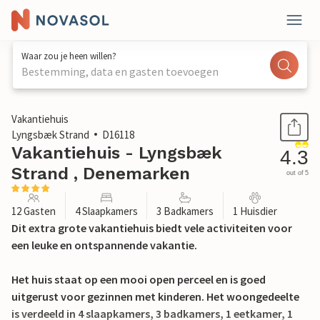
Waar zou je heen willen?
Bestemming, data en gasten toevoegen
1 / 31
Vakantiehuis
Lyngsbæk Strand
D16118
Vakantiehuis - Lyngsbæk
4.3
Strand , Denemarken
out of 5
12 Gasten
4 Slaapkamers
3 Badkamers
1 Huisdier
Dit extra grote vakantiehuis biedt vele activiteiten voor
een leuke en ontspannende vakantie.
Het huis staat op een mooi open perceel en is goed
uitgerust voor gezinnen met kinderen. Het woongedeelte
is verdeeld in 4 slaapkamers, 3 badkamers, 1 eetkamer, 1