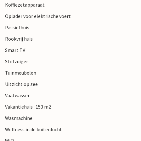
Koffiezetapparaat
Bjerge is ook een bezoek waard en zal indruk op u maken
met zijn prachtige heuvels en fantastische uitzichten op
Oplader voor elektrische voert
het platteland.
Passiefhuis
Verheug u op een heerlijke familievakantie dicht bij alle
Rookvrij huis
voorzieningen.
Smart TV
Stofzuiger
Tuinmeubelen
Uitzicht op zee
Vaatwasser
Vakantiehuis : 153 m2
Wasmachine
Wellness in de buitenlucht
WiFi