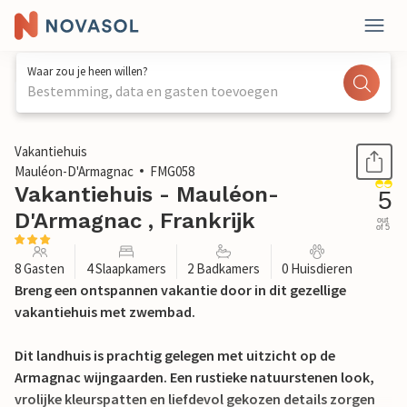
Waar zou je heen willen?
Bestemming, data en gasten toevoegen
1 / 42
Vakantiehuis
Mauléon-D'Armagnac
FMG058
Vakantiehuis - Mauléon-
5
D'Armagnac , Frankrijk
out
of 5
8 Gasten
4 Slaapkamers
2 Badkamers
0 Huisdieren
Breng een ontspannen vakantie door in dit gezellige
vakantiehuis met zwembad.
Dit landhuis is prachtig gelegen met uitzicht op de
Armagnac wijngaarden. Een rustieke natuurstenen look,
vrolijke kleurspatten en liefdevol gekozen details zorgen