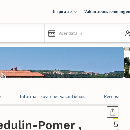
Inspiratie
Vakantiebestemminge
Voer data in
e
Informatie over het vakantiehuis
Recensies
dulin-Pomer ,
5