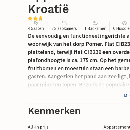
Kroatië
4 Gasten
2 Slaapkamers
1 Badkamer
0 Huisdi
De eenvoudig en functioneel ingerichte 
woonwijk van het dorp Pomer. Flat CIB238
platteland, terwijl flat CIB239 een overde
plafondhoogte is ca. 175 cm. Op het gem
fruitbomen en moestuin staan een barbecu
gasten. Aangezien het pand aan zee ligt, 
paar minuten lopen. Bezoek de populaire
Me
Kenmerken
All-in prijs
Appartement