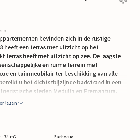
out of
5
eren
appartementen bevinden zich in de rustige
 heeft een terras met uitzicht op het
kt terras heeft met uitzicht op zee. De laagste
eenschappelijke en ruime terrein met
e en tuinmeubilair ter beschikking van alle
bereikt u het dichtstbijzijnde badstrand in een
 toeristische steden Medulin en Premantura.
er lezen
 : 38 m2
Barbecue