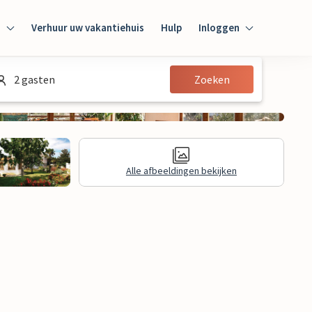
n
Verhuur uw vakantiehuis
Hulp
Inloggen
Inloggen
2 gasten
Zoeken
Gast
Huiseigenaar
Alle afbeeldingen bekijken