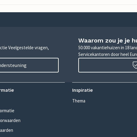
Waarom zou je je h
sectie Veelgestelde vragen,
50.000 vakantiehuizen in 18 la
Servicekantoren door heel Eu
ondersteuning
rmatie
Inspiratie
Thema
formatie
oorwaarden
aarden