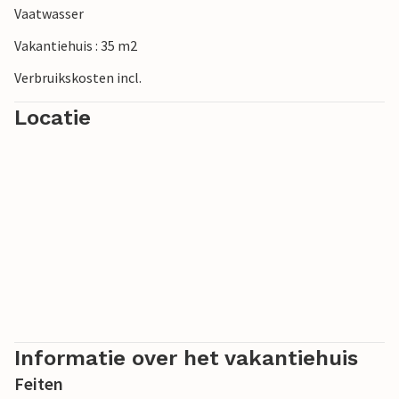
Vaatwasser
verleden van de regio.
Vakantiehuis : 35 m2
Verbruikskosten incl.
Locatie
Informatie over het vakantiehuis
Feiten