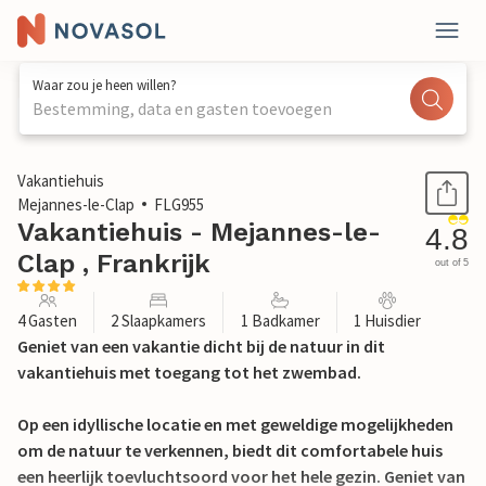
Waar zou je heen willen?
Bestemming, data en gasten toevoegen
1 / 21
Vakantiehuis
Mejannes-le-Clap
FLG955
Vakantiehuis - Mejannes-le-
4.8
Clap , Frankrijk
out of 5
4 Gasten
2 Slaapkamers
1 Badkamer
1 Huisdier
Geniet van een vakantie dicht bij de natuur in dit
vakantiehuis met toegang tot het zwembad.
Op een idyllische locatie en met geweldige mogelijkheden
om de natuur te verkennen, biedt dit comfortabele huis
een heerlijk toevluchtsoord voor het hele gezin. Geniet van