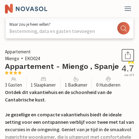
Waar zou je heen willen?
Bestemming, data en gasten toevoegen
1 / 14
Appartement
Miengo
EKO024
Appartement - Miengo , Spanje
4.7
out of 5
3 Gasten
1 Slaapkamer
1 Badkamer
0 Huisdieren
Ontdek dit vakantiehuis en de schoonheid van de
Cantabrische kust.
Je gezellige en compacte vakantiehuis biedt de ideale
setting voor een ontspannen verblijf voor twee met tal van
excursies in de omgeving. Geniet van je tijd in de smaakvol
ingerichte woonkamer, die is uitgerust met comfortabele