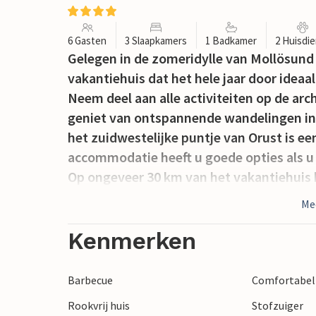
6 Gasten
3 Slaapkamers
1 Badkamer
2 Huisdi
Gelegen in de zomeridylle van Mollösund v
vakantiehuis dat het hele jaar door ideaa
Neem deel aan alle activiteiten op de ar
geniet van ontspannende wandelingen in 
het zuidwestelijke puntje van Orust is 
accommodatie heeft u goede opties als u 
Op ongeveer 30 km van het vakantiehuis b
Me
Kenmerken
Barbecue
Comfortabel 
Rookvrij huis
Stofzuiger