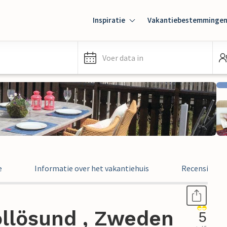
Inspiratie
Vakantiebestemminge
Voer data in
e
Informatie over het vakantiehuis
Recensies
ollösund , Zweden
5