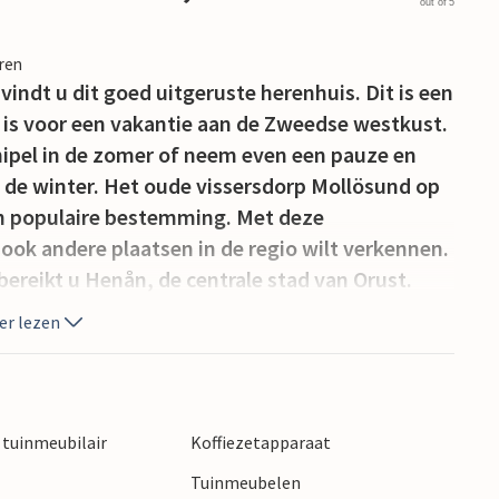
out of 5
eren
indt u dit goed uitgeruste herenhuis. Dit is een
l is voor een vakantie aan de Zweedse westkust.
chipel in de zomer of neem even een pauze en
de winter. Het oude vissersdorp Mollösund op
een populaire bestemming. Met deze
ook andere plaatsen in de regio wilt verkennen.
ereikt u Henån, de centrale stad van Orust.
er lezen
tuinmeubilair
Koffiezetapparaat
Tuinmeubelen