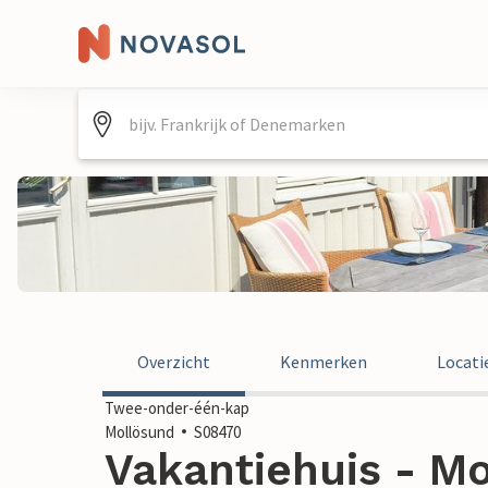
Overzicht
Kenmerken
Locati
Twee-onder-één-kap
Mollösund
S08470
Vakantiehuis - M