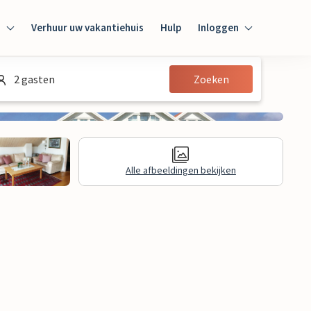
n
Verhuur uw vakantiehuis
Hulp
Inloggen
Inloggen
2 gasten
Zoeken
Gast
Huiseigenaar
Alle afbeeldingen bekijken