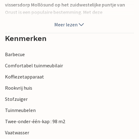
vissersdorp Mollösund op het zuidwestelijke puntje van
Orust is een populaire bestemming. Met deze
accommodatie heeft u goede opties als u ook andere
Meer lezen
plaatsen in de regio wilt verkennen. Op ongeveer 30 km van
het vakantiehuis bereikt u Henån, de centrale stad van
Kenmerken
Orust.
Barbecue
Comfortabel tuinmeubilair
Koffiezetapparaat
Rookvrij huis
Stofzuiger
Tuinmeubelen
Twee-onder-één-kap : 98 m2
Vaatwasser