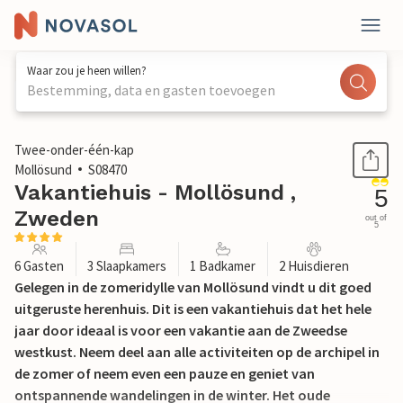
Waar zou je heen willen?
Bestemming, data en gasten toevoegen
1 / 17
Twee-onder-één-kap
Mollösund
S08470
Vakantiehuis - Mollösund ,
5
Zweden
out of
5
6 Gasten
3 Slaapkamers
1 Badkamer
2 Huisdieren
Gelegen in de zomeridylle van Mollösund vindt u dit goed
uitgeruste herenhuis. Dit is een vakantiehuis dat het hele
jaar door ideaal is voor een vakantie aan de Zweedse
westkust. Neem deel aan alle activiteiten op de archipel in
de zomer of neem even een pauze en geniet van
ontspannende wandelingen in de winter. Het oude