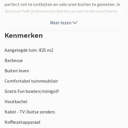
perfect om te ontbijten en vele uren buiten te genieten. In
de buurt heb je Mommark Marina en een leuke maritieme
sfeer, een jachthaven, een camping met café en kleine
Meer lezen
eetgelegenheden, allemaal op loopafstand van het huis.
Vlakbij ligt ook Sønderborg met een leuk centrum en
Kenmerken
havenpromenade. In Augustenborg kunt u golfen. U kunt
ook het Universum in Nordborg bezoeken. De zwemsteiger
Aangelegde tuin : 825 m2
ligt op 200 m afstand.
Barbecue
Buiten leven
Comfortabel tuinmeubilair
Gratis Fun bowlen/minigolf
Houtkachel
Kabel - TV: Duitse zenders
Koffiezetapparaat