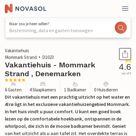
Waar zou je heen willen?
Bestemming, data en gasten toevoegen
1 / 28
Vakantiehuis
Mommark Strand
D1023
Vakantiehuis - Mommark
4.6
Strand , Denemarken
out of 5
6 Gasten
4 Slaapkamers
1 Badkamer
0 Huisdieren
Dit vakantiehuis met een prachtig uitzicht op het water en
Ærø ligt in het exclusieve vakantiehuizengebied Mommark.
In het huis vindt u puur comfort. U kunt een goed boek
lezen op de comfortabele hoekbank, ontspannen in de
whirlpool, die zich in de mooie badkamer bevindt. Geniet
van het uitzicht als u aan tafel zit. Het overdekte terras is