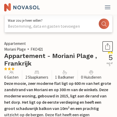
Waar zou je heen willen?
Bestemming, data en gasten toevoegen
1 / 14
Appartement
Moriani Plage
FKO421
Appartement - Moriani Plage ,
5
Frankrijk
out of
5
6 Gasten
2 Slaapkamers
1 Badkamer
0 Huisdieren
Deze mooie, zeer moderne flat ligt op 600 m van het grote
zandstrand van Moriani en op 300 m van de winkels. Deze
moderne woning, gebouwd in 2015, ligt aan de rand van
het dorp. Het ligt op de eerste verdieping en heeft een
groot schaduwrijk balkon van 10m² en een prachtig
uitzicht op de bergen. Deze flat heeft een eigen