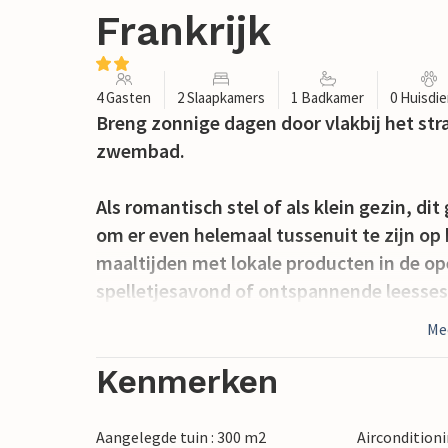
Frankrijk
4 Gasten
2 Slaapkamers
1 Badkamer
0 Huisdi
Breng zonnige dagen door vlakbij het str
zwembad.
Als romantisch stel of als klein gezin, dit
om er even helemaal tussenuit te zijn op h
maaltijden met lokale producten in de o
spelletjesavond of ontspannende leesses
Me
Je gezellige privéterras nodigt je uit om
buitenlucht. Na een ontspannen ontbijt 
Kenmerken
zwembad en na een lange dag op het stra
de zwoele zomeravonden met wijn en kaar
Aangelegde tuin : 300 m2
Aircondition