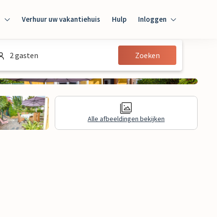
n
Verhuur uw vakantiehuis
Hulp
Inloggen
Inloggen
2 gasten
Zoeken
Gast
Huiseigenaar
Alle afbeeldingen bekijken