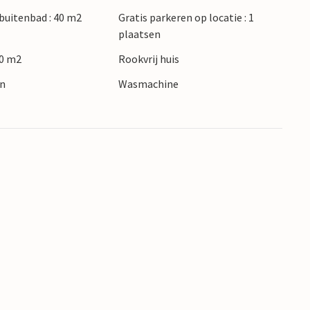
buitenbad : 40 m2
Gratis parkeren op locatie : 1
van de Costa Verde, ontdek de kust tijdens
plaatsen
caanse keuken in een gezellig restaurant. Ga
30 m2
Rookvrij huis
 de historische stad Corte met zijn imposante
gjes van Bastia.
en
Wasmachine