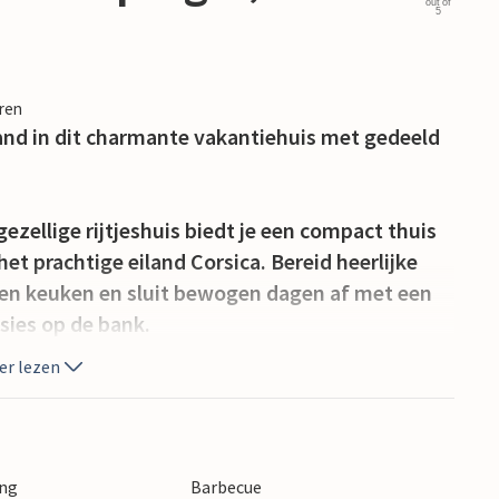
out of
5
eren
and in dit charmante vakantiehuis met gedeeld
 gezellige rijtjeshuis biedt je een compact thuis
et prachtige eiland Corsica. Bereid heerlijke
pen keuken en sluit bewogen dagen af met een
sies op de bank.
er lezen
 te genieten van harmonieuze maaltijden in de
neem je een duik in het gemeenschappelijke
nd steek je de barbecue aan om te genieten van
slicht.
ing
Barbecue