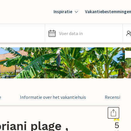
Inspiratie
Vakantiebestemminge
Voer data in
e
Informatie over het vakantiehuis
Recensies
iani plage ,
5