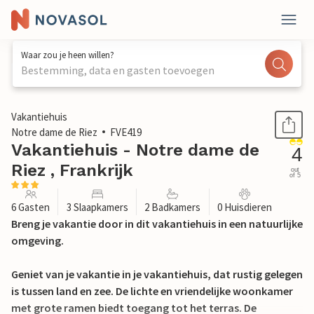
Waar zou je heen willen?
Bestemming, data en gasten toevoegen
1 / 27
Vakantiehuis
Notre dame de Riez
FVE419
Vakantiehuis - Notre dame de
4
Riez , Frankrijk
out
of 5
6 Gasten
3 Slaapkamers
2 Badkamers
0 Huisdieren
Breng je vakantie door in dit vakantiehuis in een natuurlijke
omgeving.
Geniet van je vakantie in je vakantiehuis, dat rustig gelegen
is tussen land en zee. De lichte en vriendelijke woonkamer
met grote ramen biedt toegang tot het terras. De