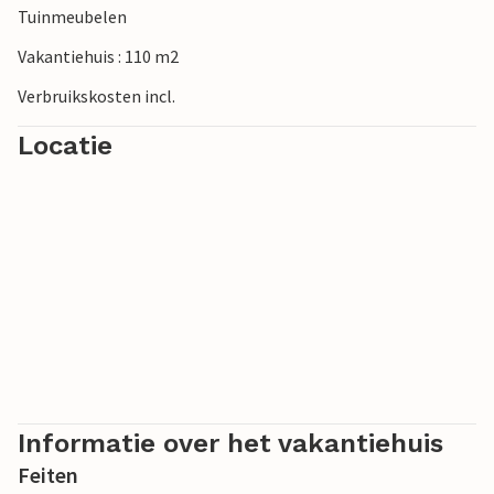
Tuinmeubelen
in de regio.
Vakantiehuis : 110 m2
Verbruikskosten incl.
Locatie
Informatie over het vakantiehuis
Feiten