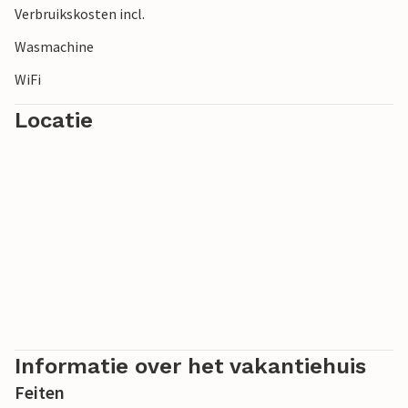
Verbruikskosten incl.
avontuur in deze veelzijdige regio.
Wasmachine
WiFi
Locatie
Informatie over het vakantiehuis
Feiten