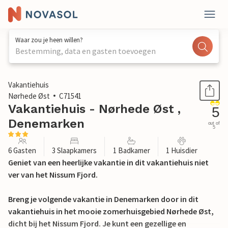
Waar zou je heen willen?
Bestemming, data en gasten toevoegen
1 / 26
Vakantiehuis
Nørhede Øst
C71541
Vakantiehuis - Nørhede Øst ,
5
Denemarken
out of
5
6 Gasten
3 Slaapkamers
1 Badkamer
1 Huisdier
Geniet van een heerlijke vakantie in dit vakantiehuis niet
ver van het Nissum Fjord.
Breng je volgende vakantie in Denemarken door in dit
vakantiehuis in het mooie zomerhuisgebied Nørhede Øst,
dicht bij het Nissum Fjord. Je kunt een gezellige en