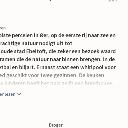
out of 5
eren
te percelen in Øer, op de eerste rij naar zee en
rachtige natuur nodigt uit tot
e oude stad Ebeltoft, die zeker een bezoek waard
 ramen die de natuur naar binnen brengen. In de
tbal en biljart. Ernaast staat een whirlpool voor
ed geschikt voor twee gezinnen. De keuken
uw kinderen heeft het huis zelfs een bunkhouse,
er lezen
Droger