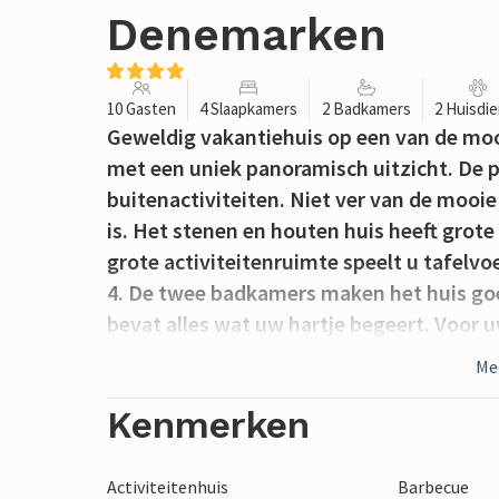
Denemarken
10 Gasten
4 Slaapkamers
2 Badkamers
2 Huisdi
Geweldig vakantiehuis op een van de moois
met een uniek panoramisch uitzicht. De p
buitenactiviteiten. Niet ver van de mooi
is. Het stenen en houten huis heeft grote
grote activiteitenruimte speelt u tafelvoe
4. De twee badkamers maken het huis go
bevat alles wat uw hartje begeert. Voor 
waar u heerlijk kunt luieren.
Me
Kenmerken
Activiteitenhuis
Barbecue