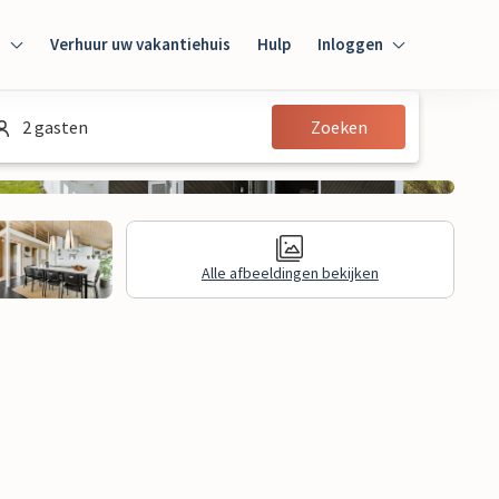
n
Verhuur uw vakantiehuis
Hulp
Inloggen
Inloggen
2 gasten
Zoeken
Gast
Huiseigenaar
Alle afbeeldingen bekijken