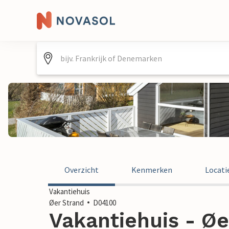
Overzicht
Kenmerken
Locati
Vakantiehuis
Øer Strand
D04100
Vakantiehuis - Øe