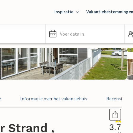
Inspiratie
Vakantiebestemminge
Voer data in
e
Informatie over het vakantiehuis
Recensies
r Strand ,
3.7