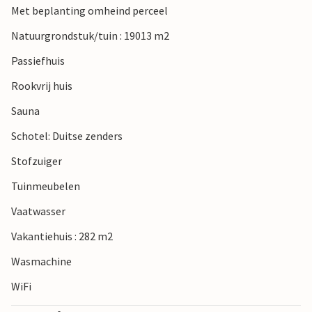
Met beplanting omheind perceel
onvergetelijke tijd samen.
Natuurgrondstuk/tuin : 19013 m2
Passiefhuis
Rookvrij huis
Sauna
Schotel: Duitse zenders
Stofzuiger
Tuinmeubelen
Vaatwasser
Vakantiehuis : 282 m2
Wasmachine
WiFi