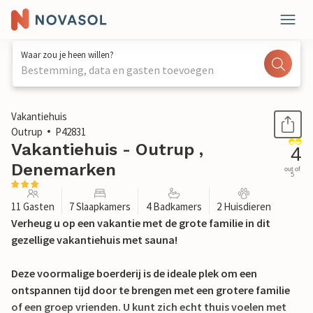
Waar zou je heen willen?
Bestemming, data en gasten toevoegen
1 / 32
Vakantiehuis
Outrup
P42831
Vakantiehuis - Outrup ,
4
Denemarken
out of
5
11 Gasten
7 Slaapkamers
4 Badkamers
2 Huisdieren
Verheug u op een vakantie met de grote familie in dit
gezellige vakantiehuis met sauna!
Deze voormalige boerderij is de ideale plek om een
ontspannen tijd door te brengen met een grotere familie
of een groep vrienden. U kunt zich echt thuis voelen met