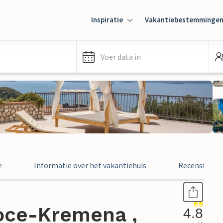
Inspiratie
Vakantiebestemminge
Voer data in
e
Informatie over het vakantiehuis
Recensies
loce-Kremena ,
4.8