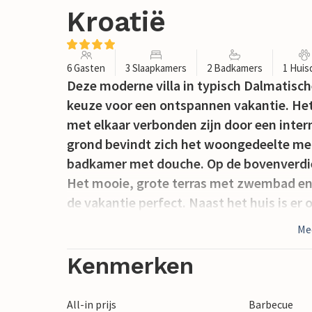
Kroatië
6 Gasten
3 Slaapkamers
2 Badkamers
1 Huis
Deze moderne villa in typisch Dalmatische 
keuze voor een ontspannen vakantie. Het 
met elkaar verbonden zijn door een inter
grond bevindt zich het woongedeelte met
badkamer met douche. Op de bovenverdie
Het mooie, grote terras met zwembad en
de vakantie perfect. Naast het huis is er
met barbecue. Het kiezel- en rotsstrand l
Me
dagtochten aan naar Dubrovnik en Korula,
Kenmerken
All-in prijs
Barbecue