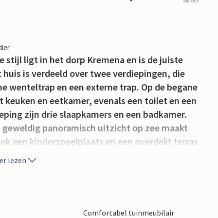
out of 5
dier
stijl ligt in het dorp Kremena en is de juiste
huis is verdeeld over twee verdiepingen, die
ne wenteltrap en een externe trap. Op de begane
 keuken en eetkamer, evenals een toilet en een
ping zijn drie slaapkamers en een badkamer.
 geweldig panoramisch uitzicht op zee maakt
 ook een kinderspeelplaats en een overdekt terras
igt op slechts 5 minuten rijden. We raden
er lezen
 die een rijk cultureel programma bieden.
Comfortabel tuinmeubilair