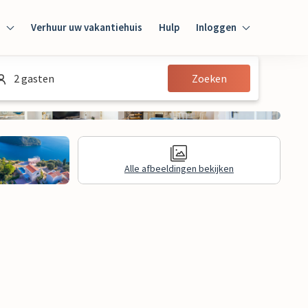
n
Verhuur uw vakantiehuis
Hulp
Inloggen
Inloggen
2 gasten
Zoeken
Gast
Huiseigenaar
Alle afbeeldingen bekijken