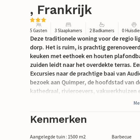
, Frankrijk
5 Gasten
3 Slaapkamers
2 Badkamers
0 Huisdi
Deze traditionele woning voor de regio li
dorp. Het is ruim, is prachtig gerenoveer
keuken met eethoek en houten plafondb
zuiden leidt naar het overdekte terras. E
Excursies naar de prachtige baai van Aud
bezoek aan Quimper, de hoofdstad van de
kathedraal, rivieroevers, vakwerkhuizen e
voor liefhebbers van het buitenleven: wa
Me
of surfen, windsurfen en kitesurfen in P
de la Torche. Niet ver daarvandaan wach
Kenmerken
op u, evenals Bénodet aan de waterkant 
en diverse restaurants.
Aangelegde tuin : 1500 m2
Barbecue