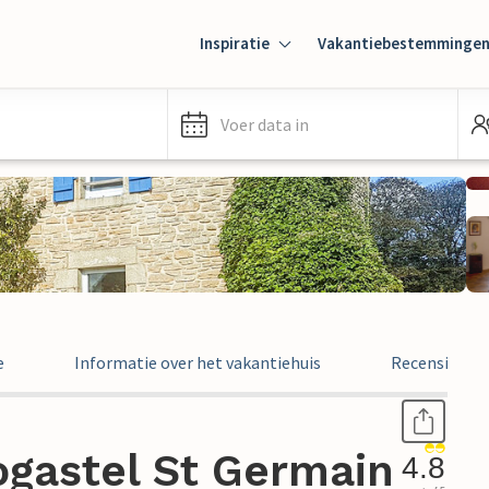
Inspiratie
Vakantiebestemminge
Voer data in
e
Informatie over het vakantiehuis
Recensies
ogastel St Germain
4.8