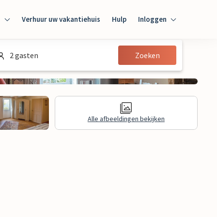
n
Verhuur uw vakantiehuis
Hulp
Inloggen
Inloggen
2 gasten
Zoeken
Gast
Huiseigenaar
Alle afbeeldingen bekijken
Juridische informatie