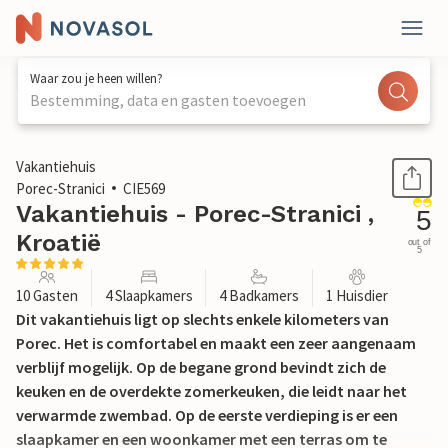
Waar zou je heen willen?
Bestemming, data en gasten toevoegen
1 / 64
Vakantiehuis
Porec-Stranici
CIE569
Vakantiehuis - Porec-Stranici ,
5
Kroatië
out of
5
10 Gasten
4 Slaapkamers
4 Badkamers
1 Huisdier
Dit vakantiehuis ligt op slechts enkele kilometers van
Porec. Het is comfortabel en maakt een zeer aangenaam
verblijf mogelijk. Op de begane grond bevindt zich de
keuken en de overdekte zomerkeuken, die leidt naar het
verwarmde zwembad. Op de eerste verdieping is er een
slaapkamer en een woonkamer met een terras om te