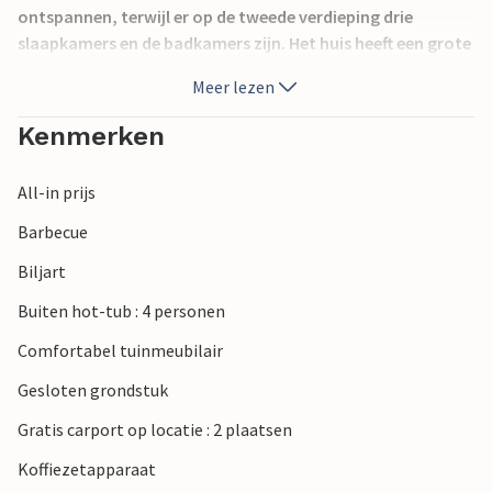
ontspannen, terwijl er op de tweede verdieping drie
slaapkamers en de badkamers zijn. Het huis heeft een grote
binnenplaats volledig omgeven door een hoge muur,
Meer lezen
waardoor uw privacy gewaarborgd is. De binnenplaats is
geschikt voor kinderen om ongestoord te spelen. Ontspan
Kenmerken
in de hot tub op het bovenste terras.
All-in prijs
Barbecue
Biljart
Buiten hot-tub : 4 personen
Comfortabel tuinmeubilair
Gesloten grondstuk
Gratis carport op locatie : 2 plaatsen
Koffiezetapparaat