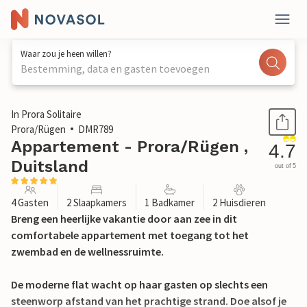
Waar zou je heen willen?
Bestemming, data en gasten toevoegen
1 / 48
In Prora Solitaire
Prora/Rügen
DMR789
Appartement - Prora/Rügen ,
4.7
Duitsland
out of 5
4 Gasten
2 Slaapkamers
1 Badkamer
2 Huisdieren
Breng een heerlijke vakantie door aan zee in dit
comfortabele appartement met toegang tot het
zwembad en de wellnessruimte.
De moderne flat wacht op haar gasten op slechts een
steenworp afstand van het prachtige strand. Doe alsof je