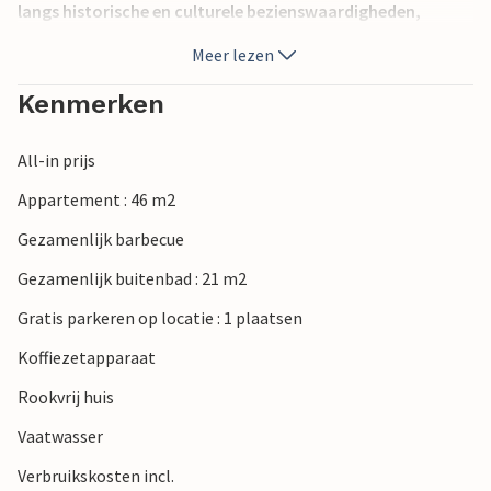
langs historische en culturele bezienswaardigheden,
waarvan de belangrijkste de Arena en de Triomfboog van
Meer lezen
de Sergiërs zijn. Ontdek de rijke keuken in de lokale
restaurants. Met de auto kunt u de stranden zeer snel
Kenmerken
bereiken en we raden ook een boottocht aan naar het
Nationaal Park Brijuni.
All-in prijs
Appartement : 46 m2
Gezamenlijk barbecue
Gezamenlijk buitenbad : 21 m2
Gratis parkeren op locatie : 1 plaatsen
Koffiezetapparaat
Rookvrij huis
Vaatwasser
Verbruikskosten incl.