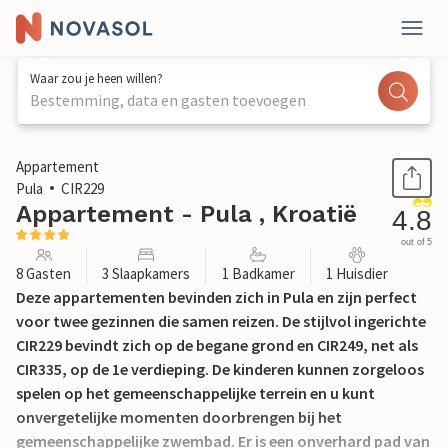
Waar zou je heen willen?
Bestemming, data en gasten toevoegen
1 / 33
Appartement
Pula
CIR229
Appartement - Pula , Kroatië
4.8
out of 5
8 Gasten
3 Slaapkamers
1 Badkamer
1 Huisdier
Deze appartementen bevinden zich in Pula en zijn perfect
voor twee gezinnen die samen reizen. De stijlvol ingerichte
CIR229 bevindt zich op de begane grond en CIR249, net als
CIR335, op de 1e verdieping. De kinderen kunnen zorgeloos
spelen op het gemeenschappelijke terrein en u kunt
onvergetelijke momenten doorbrengen bij het
gemeenschappelijke zwembad. Er is een onverhard pad van