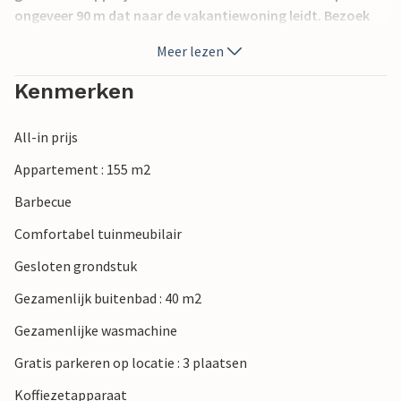
ongeveer 90 m dat naar de vakantiewoning leidt. Bezoek
het centrum van Pula, waar het amfitheater uit de
Meer lezen
Romeinse tijd troont. Mis de culinaire aanbiedingen niet en
probeer verschillende visspecialiteiten.
Kenmerken
All-in prijs
Appartement : 155 m2
Barbecue
Comfortabel tuinmeubilair
Gesloten grondstuk
Gezamenlijk buitenbad : 40 m2
Gezamenlijke wasmachine
Gratis parkeren op locatie : 3 plaatsen
Koffiezetapparaat