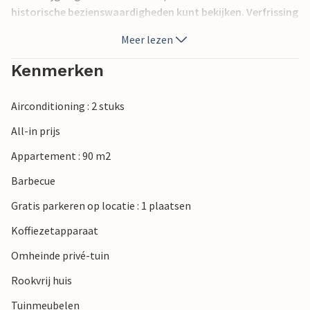
historische bezienswaardigheden kunt bekijken. Verfrissing
kunt u vinden op een van de stadsstranden, die u in een
Meer lezen
paar minuten met de auto bereikt.
Kenmerken
Airconditioning : 2 stuks
All-in prijs
Appartement : 90 m2
Barbecue
Gratis parkeren op locatie : 1 plaatsen
Koffiezetapparaat
Omheinde privé-tuin
Rookvrij huis
Tuinmeubelen