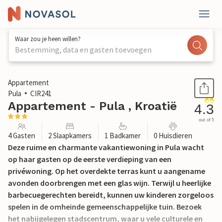
Waar zou je heen willen?
Bestemming, data en gasten toevoegen
1 / 24
Appartement
Pula
CIR241
Appartement - Pula , Kroatië
4.3
out of 5
4 Gasten
2 Slaapkamers
1 Badkamer
0 Huisdieren
Deze ruime en charmante vakantiewoning in Pula wacht
op haar gasten op de eerste verdieping van een
privéwoning. Op het overdekte terras kunt u aangename
avonden doorbrengen met een glas wijn. Terwijl u heerlijke
barbecuegerechten bereidt, kunnen uw kinderen zorgeloos
spelen in de omheinde gemeenschappelijke tuin. Bezoek
het nabijgelegen stadscentrum, waar u vele culturele en